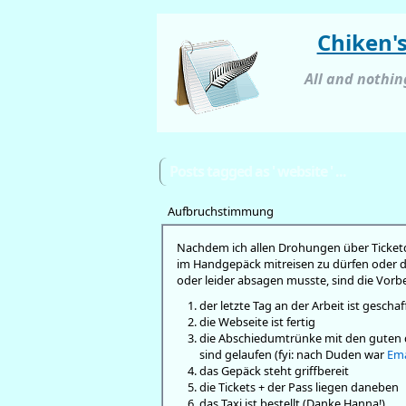
Chiken'
All and nothi
Posts tagged as ' website ' ...
Aufbruchstimmung
Nachdem ich allen Drohungen über Ticketdi
im Handgepäck mitreisen zu dürfen oder 
oder leider absagen musste, sind die Vor
der letzte Tag an der Arbeit ist geschaf
die Webseite ist fertig
die Abschiedumtrünke mit den guten 
sind gelaufen (fyi: nach Duden war
Ema
das Gepäck steht griffbereit
die Tickets + der Pass liegen daneben
das Taxi ist bestellt (Danke Hanna!)