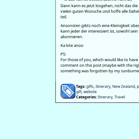
Dann kann es jetzt losgehen, nicht das die
vielen guten Wünsche und hoffe alle Dah
teil.
Ansonsten gibts noch eine Kleinigkeit über 
kann jeder der interessiert ist, sowohl se
abonnieren.
Ka kite anoo
PS:
For those of you, which would like to have 
comment on this post (maybe with the righ
something was forgotten by my sunburned
Tags:
gifts
,
Itinerary
,
New Zealand
,
p
gift
,
website
Categories:
Itinerary
,
Travel