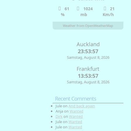
61
1024
21
%
mb
Km/h
Weather from OpenWeatherMap
Auckland
23:53:58
Samstag, August 8, 2026
Frankfurt
13:53:58
Samstag, August 8, 2026
Recent Comments
Jule
on
And back again
Anja
on
Wanted
Dirk
on
Wanted
Jule
on
Wanted
Jule
on
Wanted