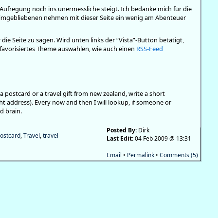
 Aufregung noch ins unermessliche steigt. Ich bedanke mich für die
eimgebliebenen nehmen mit dieser Seite ein wenig am Abenteuer
die Seite zu sagen. Wird unten links der “Vista”-Button betätigt,
in favorisiertes Theme auswählen, wie auch einen
RSS-Feed
a postcard or a travel gift from new zealand, write a short
t address). Every now and then I will lookup, if someone or
 brain.
Posted By:
Dirk
ostcard
,
Travel
,
travel
Last Edit:
04 Feb 2009 @ 13:31
Email
•
Permalink
•
Comments (5)