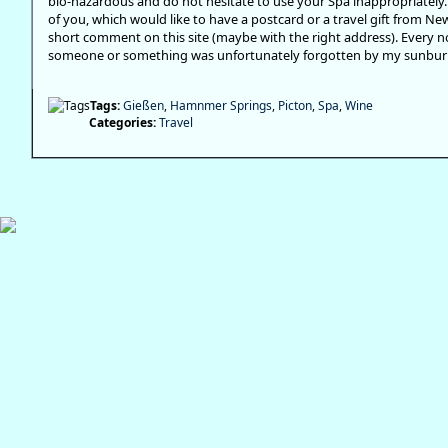
bio-hazardous and do not hesitate to use your Spa inappropriately. 
of you, which would like to have a postcard or a travel gift from Ne
short comment on this site (maybe with the right address). Every now
someone or something was unfortunately forgotten by my sunbur
Tags:
Gießen
,
Hamnmer Springs
,
Picton
,
Spa
,
Wine
Categories:
Travel