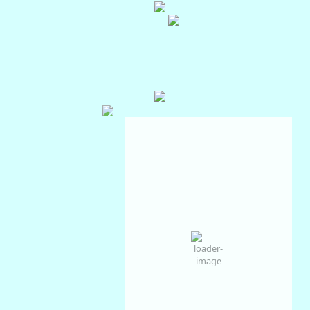
Auckland, NZ
Aug 8, 2026
13
°C
Overcast Clouds
Wind Gust:
14 Km/h
Clouds:
100%
Visibility:
10 km
Sunrise:
07:12
Sunset:
17:40