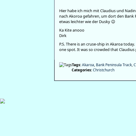
Hier habe ich mich mit Claudius und Nadine
nach Akoroa gefahren, um dort den Bank P
etwas leichter wie der Dusky 😉
Ka Kite anooo
Dirk
P.S. There is an cruse-ship in Akaroa toda
one spot. It was so crowded that Claudius
Tags:
Akaroa
,
Bank Peninsula Track
,
C
Categories:
Christchurch