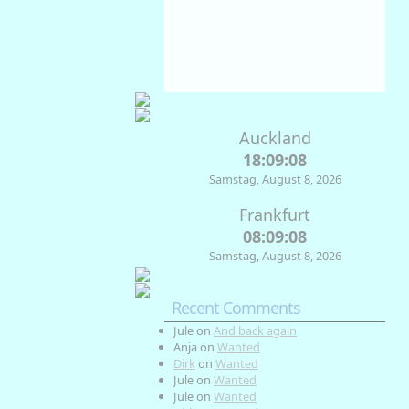
71
1025
13
%
mb
Km/h
Weather from OpenWeatherMap
Auckland
18:09:08
Samstag, August 8, 2026
Frankfurt
08:09:08
Samstag, August 8, 2026
Recent Comments
Jule
on
And back again
Anja
on
Wanted
Dirk
on
Wanted
Jule
on
Wanted
Jule
on
Wanted