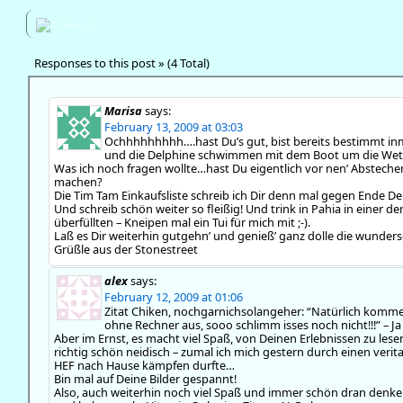
Previous
Responses to this post » (4 Total)
Marisa
says:
February 13, 2009 at 03:03
Ochhhhhhhhh….hast Du’s gut, bist bereits bestimmt inm
und die Delphine schwimmen mit dem Boot um die Wett
Was ich noch fragen wollte…hast Du eigentlich vor nen’ Abstech
machen?
Die Tim Tam Einkaufsliste schreib ich Dir denn mal gegen Ende Dei
Und schreib schön weiter so fleißig! Und trink in Pahia in einer de
überfüllten – Kneipen mal ein Tui für mich mit ;-).
Laß es Dir weiterhin gutgehn’ und genieß’ ganz dolle die wunder
Grüßle aus der Stonestreet
alex
says:
February 12, 2009 at 01:06
Zitat Chiken, nochgarnichsolangeher: “Natürlich komme
ohne Rechner aus, sooo schlimm isses noch nicht!!!” – Ja n
Aber im Ernst, es macht viel Spaß, von Deinen Erlebnissen zu les
richtig schön neidisch – zumal ich mich gestern durch einen ver
HEF nach Hause kämpfen durfte…
Bin mal auf Deine Bilder gespannt!
Also, auch weiterhin noch viel Spaß und immer schön dran denke