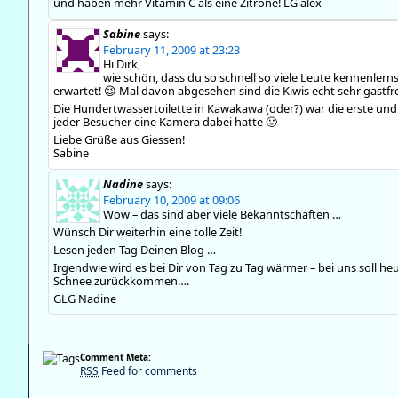
und haben mehr Vitamin C als eine Zitrone! LG alex
Sabine
says:
February 11, 2009 at 23:23
Hi Dirk,
wie schön, dass du so schnell so viele Leute kennenlerns
erwartet! 😉 Mal davon abgesehen sind die Kiwis echt sehr gastfr
Die Hundertwassertoilette in Kawakawa (oder?) war die erste und e
jeder Besucher eine Kamera dabei hatte 🙂
Liebe Grüße aus Giessen!
Sabine
Nadine
says:
February 10, 2009 at 09:06
Wow – das sind aber viele Bekanntschaften …
Wünsch Dir weiterhin eine tolle Zeit!
Lesen jeden Tag Deinen Blog …
Irgendwie wird es bei Dir von Tag zu Tag wärmer – bei uns soll h
Schnee zurückkommen….
GLG Nadine
Comment Meta:
RSS
Feed for comments