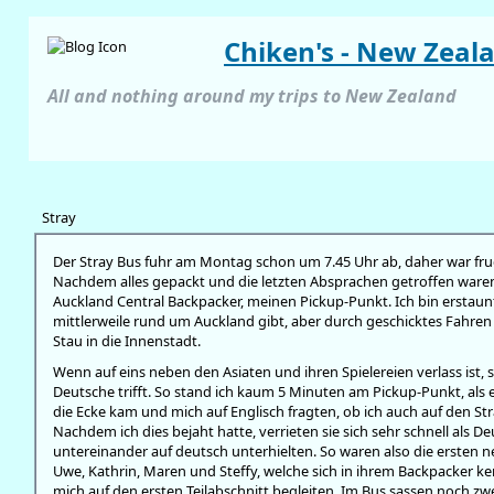
Chiken's - New Zeal
All and nothing around my trips to New Zealand
Stray
Der Stray Bus fuhr am Montag schon um 7.45 Uhr ab, daher war fr
Nachdem alles gepackt und die letzten Absprachen getroffen waren
Auckland Central Backpacker, meinen Pickup-Punkt. Ich bin erstaunt
mittlerweile rund um Auckland gibt, aber durch geschicktes Fahre
Stau in die Innenstadt.
Wenn auf eins neben den Asiaten und ihren Spielereien verlass ist
Deutsche trifft. So stand ich kaum 5 Minuten am Pickup-Punkt, als
die Ecke kam und mich auf Englisch fragten, ob ich auch auf den S
Nachdem ich dies bejaht hatte, verrieten sie sich sehr schnell als De
untereinander auf deutsch unterhielten. So waren also die ersten 
Uwe, Kathrin, Maren und Steffy, welche sich in ihrem Backpacker 
mich auf den ersten Teilabschnitt begleiten. Im Bus sassen noch z