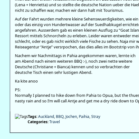
(Lena + Henrietta) und so stellte die deutsche Nation ueber die Hae
nicht zu schaffen war, machen wir dann halt mit Tourismus.
Auf der Fahrt wurden mehrere kleine Sehenswuerdigkeiten, wie ein 
oder das einzig von Hundertwasser auf der Suedhabkugel errichtete
angefahren. Ausserdem gab es einen kleinen Ausflug zu “Goat Isla
Ressort mittels Schnorcheln zu erleben. Leider waren entweder mei
schlecht, oder es gab nicht wirklich viele Fische zu sehen. Naja mi
Reiseagentur “Antje” versrpochen, das dies alles im Bootstrip von ih
Nachem wir Nachmittags in Pahia angekommen waren, lernte ich
am Abend nach einem weiteren BBQ :-), noch zwei nette weitere
Deutsche (Christiane + Bianca) kennen und so verbrachten der
deutsche Tisch einen sehr lustigen Abend.
Ka kite anoo
PS:
Normally I planned to hike down from Pahia to Opua, but the thuesda
nasty rain and so I’m will call Antje and get me a dry ride down to O
Tags:
Auckland
,
BBQ
,
Jochen
,
Paihia
,
Stray
Categories:
Travel