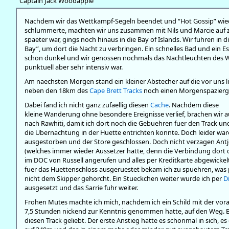
Captain Jack Woodapple
Nachdem wir das Wettkampf-Segeln beendet und “Hot Gossip” wiede
schlummerte, machten wir uns zusammen mit Nils und Marcie auf z
spaeter war, gings noch hinaus in die Bay of Islands. Wir fuhren in
Bay”, um dort die Nacht zu verbringen. Ein schnelles Bad und ein E
schon dunkel und wir genossen nochmals das Nachtleuchten des W
punktuell aber sehr intensiv war.
Am naechsten Morgen stand ein kleiner Abstecher auf die vor uns li
neben den 18km des
Cape Brett Tracks
noch einen Morgenspazier
Dabei fand ich nicht ganz zufaellig diesen
Cache
. Nachdem diese
kleine Wanderung ohne besondere Ereignisse verlief, brachen wir a
nach Rawhiti, damit ich dort noch die Gebuehren fuer den Track un
die Ubernachtung in der Huette entrichten konnte. Doch leider war
ausgestorben und der Store geschlossen. Doch nicht verzagen Antj
(welches immer wieder Aussetzer hatte, denn die Verbindung dort 
im DOC von Russell angerufen und alles per Kreditkarte abgewickelt
fuer das Huettenschloss ausgeruestet bekam ich zu spuehren, was 
nicht dem Skipper gehorcht. Ein Stueckchen weiter wurde ich per
D
ausgesetzt und das Sarrie fuhr weiter.
Frohen Mutes machte ich mich, nachdem ich ein Schild mit der vor
7,5 Stunden nickend zur Kenntnis genommen hatte, auf den Weg. 
diesen Track geliebt. Der erste Anstieg hatte es schonmal in sich,