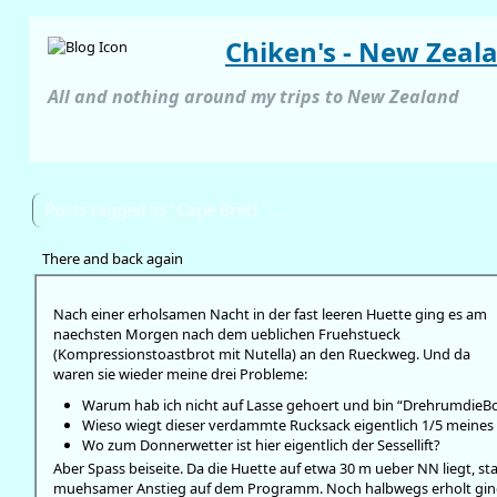
Chiken's - New Zeal
All and nothing around my trips to New Zealand
Posts tagged as ' Cape Brett ' ...
There and back again
Nach einer erholsamen Nacht in der fast leeren Huette ging es am
naechsten Morgen nach dem ueblichen Fruehstueck
(Kompressionstoastbrot mit Nutella) an den Rueckweg. Und da
waren sie wieder meine drei Probleme:
Warum hab ich nicht auf Lasse gehoert und bin “DrehrumdieB
Wieso wiegt dieser verdammte Rucksack eigentlich 1/5 meines
Wo zum Donnerwetter ist hier eigentlich der Sessellift?
Aber Spass beiseite. Da die Huette auf etwa 30 m ueber NN liegt, st
muehsamer Anstieg auf dem Programm. Noch halbwegs erholt ging 