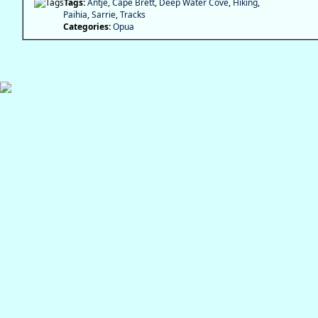
Tags:
Antje
,
Cape Brett
,
Deep Water Cove
,
Hiking
,
Paihia
,
Sarrie
,
Tracks
Categories:
Opua