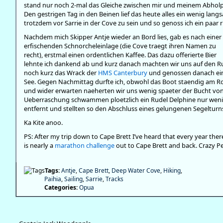
stand nur noch 2-mal das Gleiche zwischen mir und meinem Abholp
Den gestrigen Tag in den Beinen lief das heute alles ein wenig langs
trotzdem vor Sarrie in der Cove zu sein und so genoss ich ein paar
Nachdem mich Skipper Antje wieder an Bord lies, gab es nach einer
erfischenden Schnorcheleinlage (die Cove traegt ihren Namen zu
recht), erstmal einen ordentlichen Kaffee. Das dazu offerierte Bier
lehnte ich dankend ab und kurz danach machten wir uns auf den 
noch kurz das Wrack der
HMS Canterbury
und genossen danach ein
See. Gegen Nachmittag durfte ich, obwohl das Boot staendig am Ro
und wider erwarten naeherten wir uns wenig spaeter der Bucht von
Ueberraschung schwammen ploetzlich ein Rudel Delphine nur wen
entfernt und stellten so den Abschluss eines gelungenen Segelturns
Ka Kite anoo.
PS: After my trip down to Cape Brett I’ve heard that every year ther
is nearly a
marathon challenge
out to Cape Brett and back. Crazy 
Tags:
Antje
,
Cape Brett
,
Deep Water Cove
,
Hiking
,
Paihia
,
Sailing
,
Sarrie
,
Tracks
Categories:
Opua