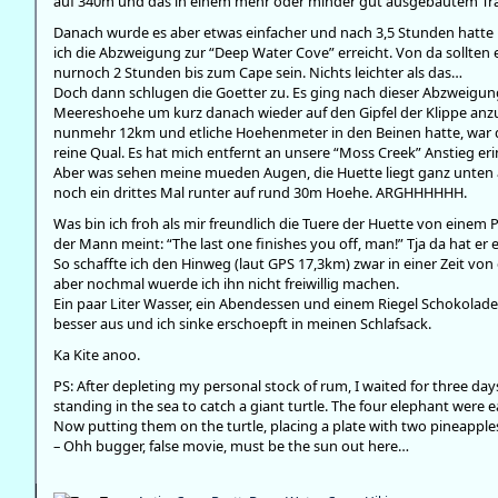
auf 340m und das in einem mehr oder minder gut ausgebautem Tra
Danach wurde es aber etwas einfacher und nach 3,5 Stunden hatte
ich die Abzweigung zur “Deep Water Cove” erreicht. Von da sollten 
nurnoch 2 Stunden bis zum Cape sein. Nichts leichter als das…
Doch dann schlugen die Goetter zu. Es ging nach dieser Abzweigung
Meereshoehe um kurz danach wieder auf den Gipfel der Klippe anz
nunmehr 12km und etliche Hoehenmeter in den Beinen hatte, war de
reine Qual. Es hat mich entfernt an unsere “Moss Creek” Anstieg eri
Aber was sehen meine mueden Augen, die Huette liegt ganz unten au
noch ein drittes Mal runter auf rund 30m Hoehe. ARGHHHHHH.
Was bin ich froh als mir freundlich die Tuere der Huette von einem
der Mann meint: “The last one finishes you off, man!” Tja da hat e
So schaffte ich den Hinweg (laut GPS 17,3km) zwar in einer Zeit vo
aber nochmal wuerde ich ihn nicht freiwillig machen.
Ein paar Liter Wasser, ein Abendessen und einem Riegel Schokolade
besser aus und ich sinke erschoepft in meinen Schlafsack.
Ka Kite anoo.
PS: After depleting my personal stock of rum, I waited for three day
standing in the sea to catch a giant turtle. The four elephant were 
Now putting them on the turtle, placing a plate with two pineapples
– Ohh bugger, false movie, must be the sun out here…