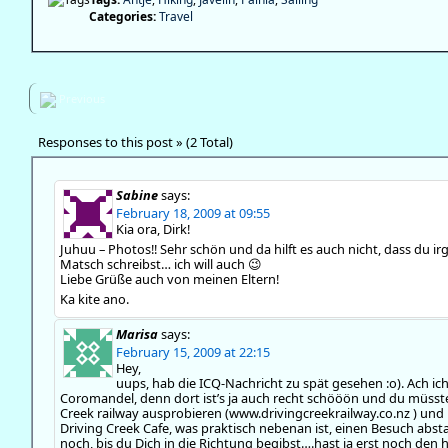
Categories:
Travel
Previous
Responses to this post » (2 Total)
Sabine
says:
February 18, 2009 at 09:55
Kia ora, Dirk!
Juhuu – Photos!! Sehr schön und da hilft es auch nicht, dass du 
Matsch schreibst… ich will auch 😉
Liebe Grüße auch von meinen Eltern!
Ka kite ano.
Marisa
says:
February 15, 2009 at 22:15
Hey,
uups, hab die ICQ-Nachricht zu spät gesehen :o). Ach ic
Coromandel, denn dort ist’s ja auch recht schööön und du müsst
Creek railway ausprobieren (www.drivingcreekrailway.co.nz ) und 
Driving Creek Cafe, was praktisch nebenan ist, einen Besuch absta
noch, bis du Dich in die Richtung begibst….hast ja erst noch den 