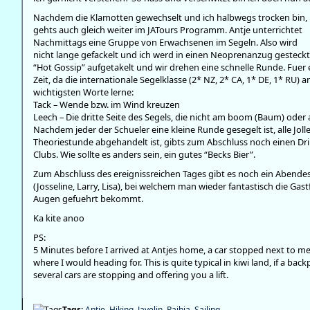
Nachdem die Klamotten gewechselt und ich halbwegs trocken bin,
gehts auch gleich weiter im JATours Programm. Antje unterrichtet
Nachmittags eine Gruppe von Erwachsenen im Segeln. Also wird
nicht lange gefackelt und ich werd in einen Neoprenanzug gesteckt. 
“Hot Gossip” aufgetakelt und wir drehen eine schnelle Runde. Fuer e
Zeit, da die internationale Segelklasse (2* NZ, 2* CA, 1* DE, 1* RU) 
wichtigsten Worte lerne:
Tack – Wende bzw. im Wind kreuzen
Leech – Die dritte Seite des Segels, die nicht am boom (Baum) oder 
Nachdem jeder der Schueler eine kleine Runde gesegelt ist, alle Jol
Theoriestunde abgehandelt ist, gibts zum Abschluss noch einen Dri
Clubs. Wie sollte es anders sein, ein gutes “Becks Bier”.
Zum Abschluss des ereignissreichen Tages gibt es noch ein Abende
(Josseline, Larry, Lisa), bei welchem man wieder fantastisch die Gastf
Augen gefuehrt bekommt.
Ka kite anoo
PS:
5 Minutes before I arrived at Antjes home, a car stopped next to me
where I would heading for. This is quite typical in kiwi land, if a bac
several cars are stopping and offering you a lift.
Tags:
Antje
,
Hiking
,
Javelin
,
Paihia
,
Sailing