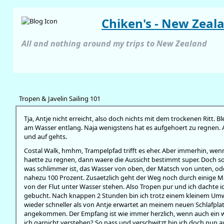
Chiken's - New Zeal
All and nothing around my trips to New Zealand
Tropen & Javelin Sailing 101
Tja, Antje nicht erreicht, also doch nichts mit dem trockenen Ritt. B
am Wasser entlang. Naja wenigstens hat es aufgehoert zu regnen. A
und auf gehts.
Costal Walk, hmhm, Trampelpfad trifft es eher. Aber immerhin, we
haette zu regnen, dann waere die Aussicht bestimmt super. Doch so b
was schlimmer ist, das Wasser von oben, der Matsch von unten, ode
nahezu 100 Prozent. Zusaetzlich geht der Weg noch durch einige 
von der Flut unter Wasser stehen. Also Tropen pur und ich dachte 
gebucht. Nach knappen 2 Stunden bin ich trotz einem kleinem Um
wieder schneller als von Antje erwartet an meinem neuen Schlafpla
angekommen. Der Empfang ist wie immer herzlich, wenn auch ein 
ich garnicht verstehen? So nass und verschwitzt bin ich doch nun a