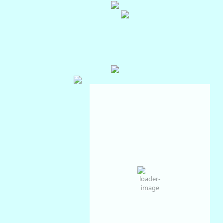
Auckland, NZ
Aug 7, 2026
8
°C
Scattered Clouds
Wind Gust:
2 Km/h
Clouds:
35%
Visibility:
10 km
Sunrise:
07:13
Sunset:
17:39