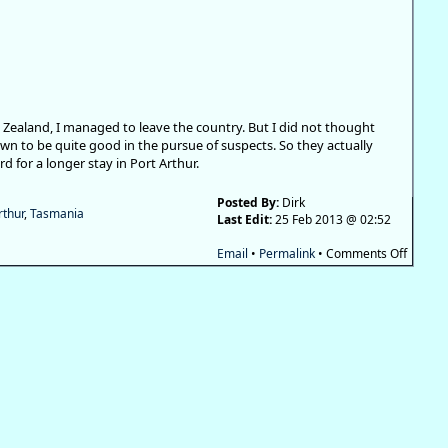
w Zealand, I managed to leave the country. But I did not thought
own to be quite good in the pursue of suspects. So they actually
for a longer stay in Port Arthur.
Posted By:
Dirk
rthur
,
Tasmania
Last Edit:
25 Feb 2013 @ 02:52
on
Email
•
Permalink
•
Comments Off
Second
there
–
Part
2