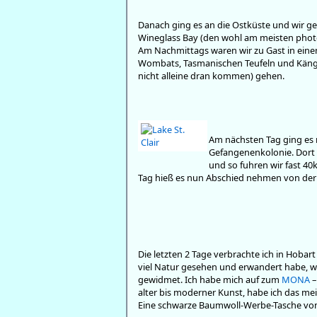
Danach ging es an die Ostküste und wir ge
Wineglass Bay (den wohl am meisten photo
Am Nachmittags waren wir zu Gast in einem
Wombats, Tasmanischen Teufeln und Kängur
nicht alleine dran kommen) gehen.
Am nächsten Tag ging es n
Gefangenenkolonie. Dort 
und so fuhren wir fast 4
Tag hieß es nun Abschied nehmen von der
Die letzten 2 Tage verbrachte ich in Hoba
viel Natur gesehen und erwandert habe, wa
gewidmet. Ich habe mich auf zum
MONA
–
alter bis moderner Kunst, habe ich das me
Eine schwarze Baumwoll-Werbe-Tasche von M