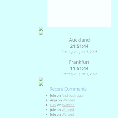
74
1033
2
%
mb
Km/h
Weather from OpenWeatherMap
Auckland
21:51:44
Freitag, August 7, 2026
Frankfurt
11:51:44
Freitag, August 7, 2026
Recent Comments
Jule
on
And back again
Anja
on
Wanted
Dirk
on
Wanted
Jule
on
Wanted
Jule
on
Wanted