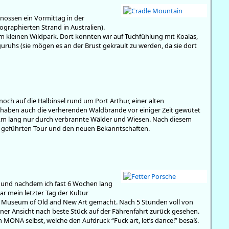
nossen ein Vormittag in der
graphierten Strand in Australien).
 kleinen Wildpark. Dort konnten wir auf Tuchfühlung mit Koalas,
uhs (sie mögen es an der Brust gekrault zu werden, da sie dort
och auf die Halbinsel rund um Port Arthur, einer alten
haben auch die verherenden Waldbrande vor einiger Zeit gewütet
0km lang nur durch verbrannte Wälder und Wiesen. Nach diesem
 geführten Tour und den neuen Bekanntschaften.
rt und nachdem ich fast 6 Wochen lang
r mein letzter Tag der Kultur
 Museum of Old and New Art gemacht. Nach 5 Stunden voll von
iner Ansicht nach beste Stück auf der Fährenfahrt zurück gesehen.
ONA selbst, welche den Aufdruck “Fuck art, let’s dance!” besaß.