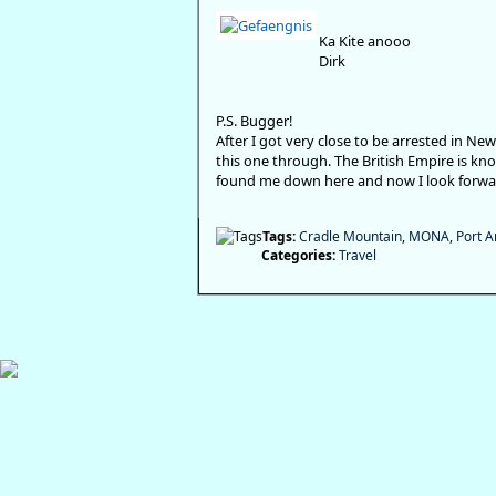
Ka Kite anooo
Dirk
P.S. Bugger!
After I got very close to be arrested in Ne
this one through. The British Empire is kn
found me down here and now I look forward 
Tags:
Cradle Mountain
,
MONA
,
Port A
Categories:
Travel