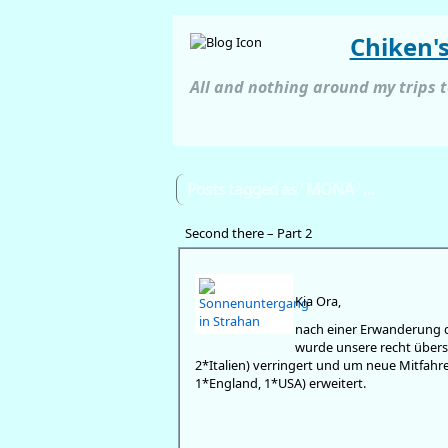
Chiken'
All and nothing around my trips 
Posts tagged as ' MONA ' ...
Second there – Part 2
Kia Ora,
nach einer Erwanderung de
wurde unsere recht übers
2*Italien) verringert und um neue Mitfahre
1*England, 1*USA) erweitert.